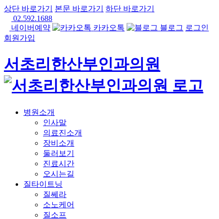
상단 바로가기
본문 바로가기
하단 바로가기
02.592.1688
네이버예약
카카오톡
블로그
로그인
회원가입
서초리한산부인과의원
병원소개
인사말
의료진소개
장비소개
둘러보기
진료시간
오시는길
질타이트닝
질쎄라
소노케어
질소프