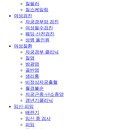
질필러
질스케일링
여성검진
자궁경부암 검진
여성필수검진
웨딩·산전검진
성병 올인원
여성질환
자궁경부 클리닉
질염
방광염
골반염
생리통
비정상자궁출혈
월경불순
자궁근종·난소종양
갱년기클리닉
임신·피임
배란기
임신 중 검사
피임