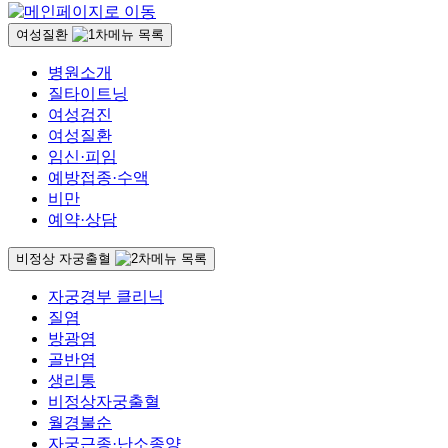
여성질환
병원소개
질타이트닝
여성검진
여성질환
임신·피임
예방접종·수액
비만
예약·상담
비정상 자궁출혈
자궁경부 클리닉
질염
방광염
골반염
생리통
비정상자궁출혈
월경불순
자궁근종·난소종양