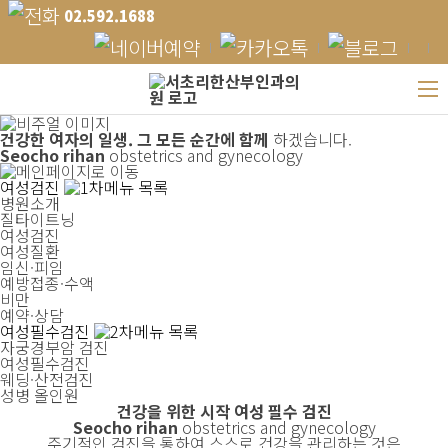
02.592.1688
건강한 여자의 일생.
그 모든 순간에 함께
하겠습니다.
Seocho rihan
obstetrics and gynecology
여성검진
병원소개
질타이트닝
여성검진
여성질환
임신·피임
예방접종·수액
비만
예약·상담
여성필수검진
자궁경부암 검진
여성필수검진
웨딩·산전검진
성병 올인원
건강을 위한 시작
여성 필수 검진
Seocho rihan
obstetrics and gynecology
주기적인 검진을 통하여 스스로 건강을 관리하는 것은