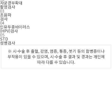
자궁경부확대
촬영검사
03
초음파
검사
04
인유두종바이러스
(HPV)검사
05
STD
성병검사
※ 시·수술 후 출혈, 감염, 염증, 통증, 붓기 등의 합병증이나
부작용이 있을 수 있으며, 시·수술 후 결과 및 경과는 개인에
따라 다를 수 있습니다.
여자로써 한 번 뿐인 삶, 소중하고 건강하게