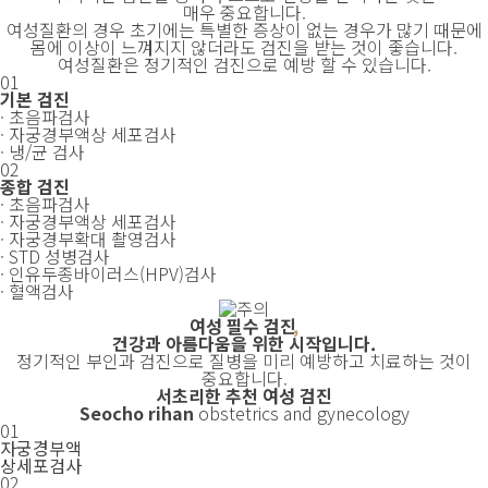
매우 중요합니다.
여성질환의 경우 초기에는 특별한 증상이 없는 경우가 많기 때문에
몸에 이상이 느껴지지 않더라도 검진을 받는 것이 좋습니다.
여성질환은 정기적인 검진으로 예방 할 수 있습니다.
01
기본 검진
· 초음파검사
· 자궁경부액상 세포검사
· 냉/균 검사
02
종합 검진
· 초음파검사
· 자궁경부액상 세포검사
· 자궁경부확대 촬영검사
· STD 성병검사
· 인유두종
바이러스
(HPV)
검사
· 혈액검사
여성 필수 검진
,
건강
과
아름다움
을 위한
시작
입니다.
정기적인 부인과 검진으로 질병을 미리 예방하고 치료하는 것이
중요합니다.
서초리한
추천 여성 검진
Seocho rihan
obstetrics and gynecology
01
자궁경부액
상세포검사
02