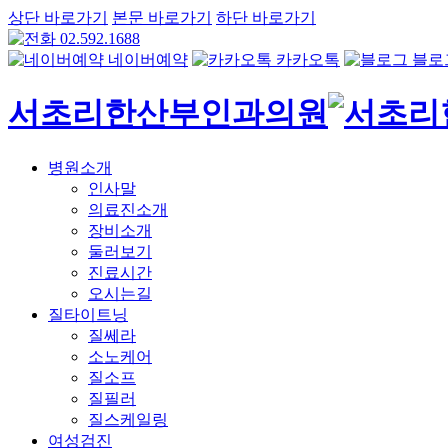
상단 바로가기
본문 바로가기
하단 바로가기
02.592.1688
네이버예약
카카오톡
블로
서초리한산부인과의원
병원소개
인사말
의료진소개
장비소개
둘러보기
진료시간
오시는길
질타이트닝
질쎄라
소노케어
질소프
질필러
질스케일링
여성검진