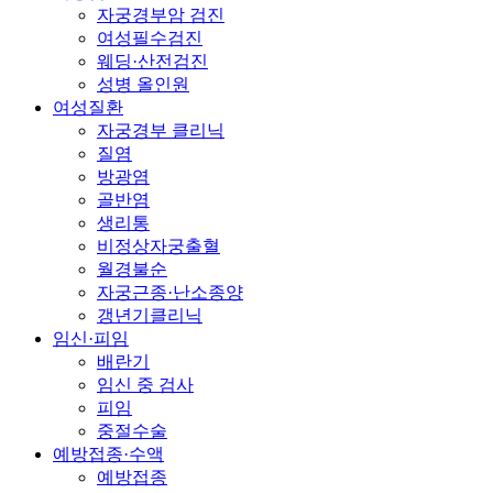
자궁경부암 검진
여성필수검진
웨딩·산전검진
성병 올인원
여성질환
자궁경부 클리닉
질염
방광염
골반염
생리통
비정상자궁출혈
월경불순
자궁근종·난소종양
갱년기클리닉
임신·피임
배란기
임신 중 검사
피임
중절수술
예방접종·수액
예방접종