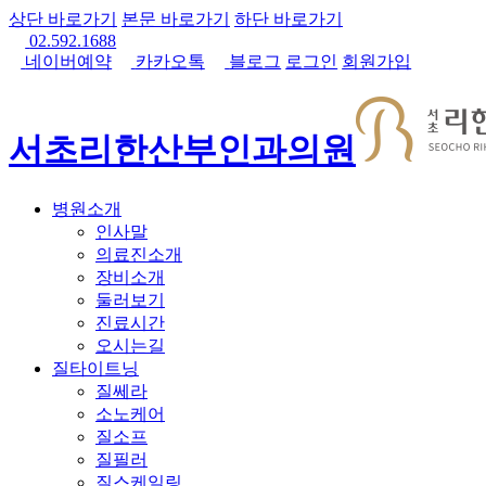
상단 바로가기
본문 바로가기
하단 바로가기
02.592.1688
네이버예약
카카오톡
블로그
로그인
회원가입
서초리한산부인과의원
병원소개
인사말
의료진소개
장비소개
둘러보기
진료시간
오시는길
질타이트닝
질쎄라
소노케어
질소프
질필러
질스케일링