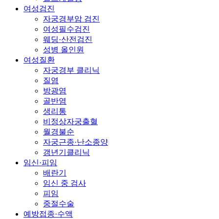
여성검진
자궁경부암 검진
여성필수검진
웨딩·산전검진
성병 올인원
여성질환
자궁경부 클리닉
질염
방광염
골반염
생리통
비정상자궁출혈
월경불순
자궁근종·난소종양
갱년기클리닉
임신·피임
배란기
임신 중 검사
피임
중절수술
예방접종·수액